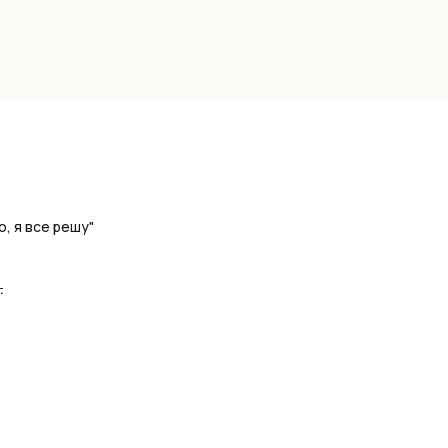
Partners
Clients
Blog
Contacts
, я все решу"
.